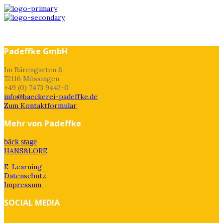
Padeffke GmbH
Im Bärengarten 6
72116 Mössingen
+49 (0) 7473 9442-0
info@baeckerei-padeffke.de
Zum Kontaktformular
Mehr von Padeffke
bäck stage
HANS&LORE
E-Learning
Datenschutz
Impressum
SOCIAL MEDIA