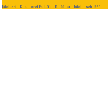
Bäckerei - Konditorei Padeffke, Ihr Meisterbäcker seit 1962