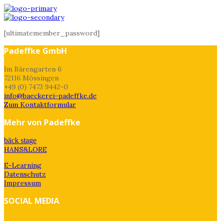
[ultimatemember_password]
Padeffke GmbH
Im Bärengarten 6
72116 Mössingen
+49 (0) 7473 9442-0
info@baeckerei-padeffke.de
Zum Kontaktformular
Mehr von Padeffke
bäck stage
HANS&LORE
E-Learning
Datenschutz
Impressum
SOCIAL MEDIA