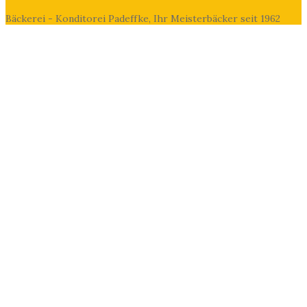
Bäckerei - Konditorei Padeffke, Ihr Meisterbäcker seit 1962