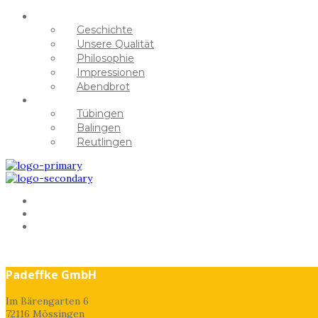
MEISTERBÄCKER
Geschichte
Unsere Qualität
Philosophie
Impressionen
Abendbrot
KAFFEEHAUS
Tübingen
Balingen
Reutlingen
KARRIERE
BÄCK STAGE
HANS&LORE
Padeffke GmbH
Im Bärengarten 6
72116 Mössingen