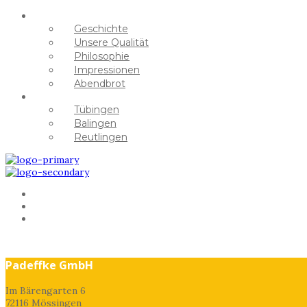
MEISTERBÄCKER
Geschichte
Unsere Qualität
Philosophie
Impressionen
Abendbrot
KAFFEEHAUS
Tübingen
Balingen
Reutlingen
KARRIERE
BÄCK STAGE
HANS&LORE
Padeffke GmbH
Im Bärengarten 6
72116 Mössingen