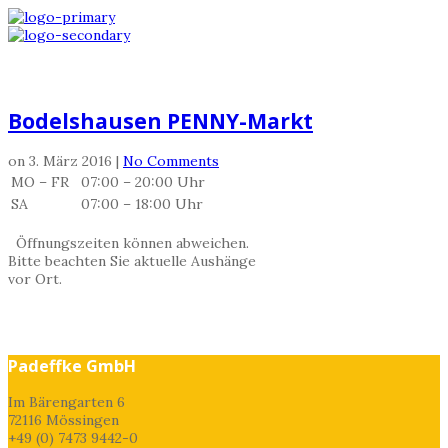
Bodelshausen PENNY-Markt
Bodelshausen PENNY-Markt
on
3. März 2016
|
No Comments
MO – FR
07:00 – 20:00 Uhr
SA
07:00 – 18:00 Uhr
Öffnungszeiten können abweichen.
Bitte beachten Sie aktuelle Aushänge
vor Ort.
Share
prev
next
Padeffke GmbH
Im Bärengarten 6
72116 Mössingen
+49 (0) 7473 9442-0